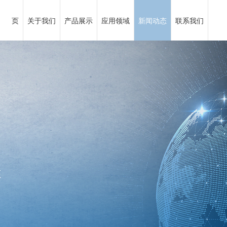
页
关于我们
产品展示
应用领域
新闻动态
联系我们
司简介
灰石
分子聚合物
司新闻
系我们
创始人
重晶石
造纸
资本动态
招贤纳士
企业文化
水镁石
涂料
研发团
云母
冶金
销网络
石
擦材料
公司大事记
白云石（低
陶瓷建材
零石棉矿纤(复
焊条
钾钠长
体质颜
磷、低硫）
合材料)
藻土
料
沸石
合成钙硅渣
合成钙
态