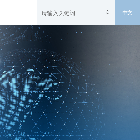
中文
队
石
料
铝渣