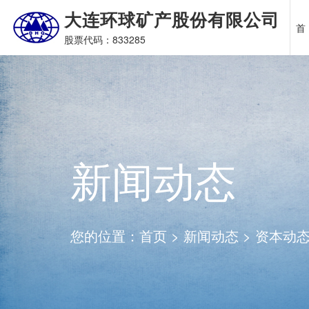
大连环球矿产股份有限公司
首
股票代码：833285
关于我们
产品展示
应用领域
新闻动态
联系我们
公
硅
高
公
联
营
滑
摩
新闻动态
硅
肥
您的位置：
首页
>
新闻动态
>
资本动