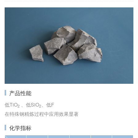
产品性能
低TiO
、低SiO
、低F
2
2
在特殊钢精炼过程中应用效果显著
化学指标