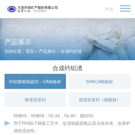
中文
产品展示
您的位置：
首页
>
产品展示
>
合成钙铝渣
合成钙铝渣
钙铝预熔脱硫剂－CA精炼材
特种CA精炼材
熔渣还原剂
顶渣改质剂（精炼材）
特钢09，特钢08，GL-50，GL-80，烧结GL
用于RH或LF精炼工艺中，促进脱硫脱氧以及去除杂质，改善炉
渣的流动性。